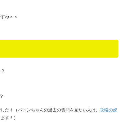
ですね＞＜
は？
？
でした！（バトンちゃんの過去の質問を見たい人は、
攻略の虎
てます！）