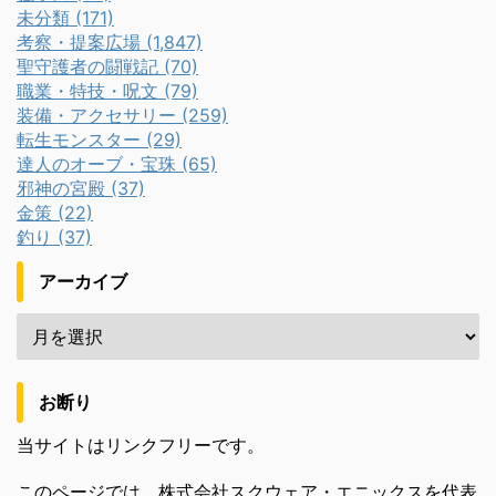
未分類 (171)
考察・提案広場 (1,847)
聖守護者の闘戦記 (70)
職業・特技・呪文 (79)
装備・アクセサリー (259)
転生モンスター (29)
達人のオーブ・宝珠 (65)
邪神の宮殿 (37)
金策 (22)
釣り (37)
アーカイブ
お断り
当サイトはリンクフリーです。
このページでは、株式会社スクウェア・エニックスを代表