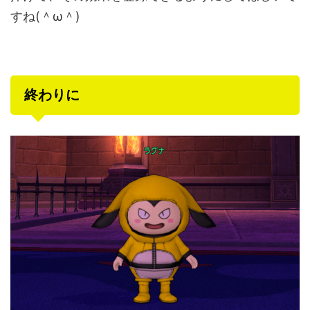
すね(＾ω＾)
終わりに