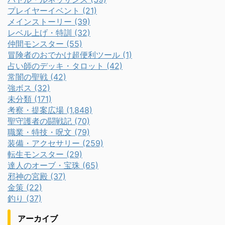
プレイヤーイベント (21)
メインストーリー (39)
レベル上げ・特訓 (32)
仲間モンスター (55)
冒険者のおでかけ超便利ツール (1)
占い師のデッキ・タロット (42)
常闇の聖戦 (42)
強ボス (32)
未分類 (171)
考察・提案広場 (1,848)
聖守護者の闘戦記 (70)
職業・特技・呪文 (79)
装備・アクセサリー (259)
転生モンスター (29)
達人のオーブ・宝珠 (65)
邪神の宮殿 (37)
金策 (22)
釣り (37)
アーカイブ