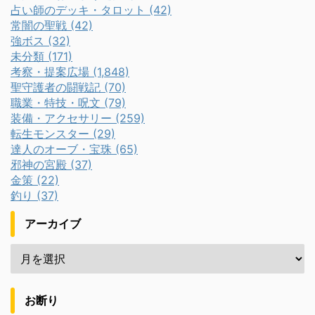
占い師のデッキ・タロット (42)
常闇の聖戦 (42)
強ボス (32)
未分類 (171)
考察・提案広場 (1,848)
聖守護者の闘戦記 (70)
職業・特技・呪文 (79)
装備・アクセサリー (259)
転生モンスター (29)
達人のオーブ・宝珠 (65)
邪神の宮殿 (37)
金策 (22)
釣り (37)
アーカイブ
お断り