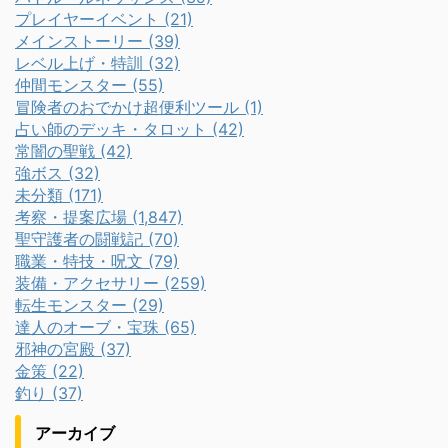
プレイヤーイベント (21)
メインストーリー (39)
レベル上げ・特訓 (32)
仲間モンスター (55)
冒険者のおでかけ超便利ツール (1)
占い師のデッキ・タロット (42)
常闇の聖戦 (42)
強ボス (32)
未分類 (171)
考察・提案広場 (1,847)
聖守護者の闘戦記 (70)
職業・特技・呪文 (79)
装備・アクセサリー (259)
転生モンスター (29)
達人のオーブ・宝珠 (65)
邪神の宮殿 (37)
金策 (22)
釣り (37)
アーカイブ