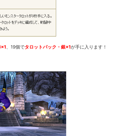
×1
、19個で
タロットパック・銀×1
が手に入ります！