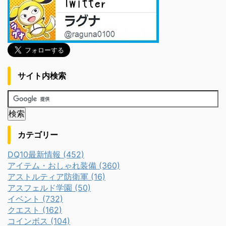
サイト内検索
カテゴリー
DQ10最新情報 (452)
アイテム・おしゃれ装備 (360)
アストルティア防衛軍 (16)
アスフェルド学園 (50)
イベント (732)
クエスト (162)
コインボス (104)