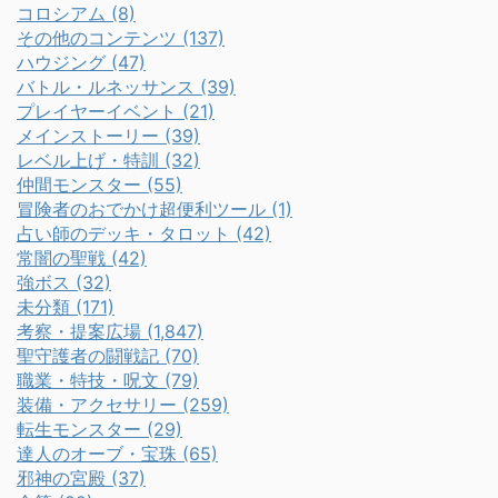
コロシアム (8)
その他のコンテンツ (137)
ハウジング (47)
バトル・ルネッサンス (39)
プレイヤーイベント (21)
メインストーリー (39)
レベル上げ・特訓 (32)
仲間モンスター (55)
冒険者のおでかけ超便利ツール (1)
占い師のデッキ・タロット (42)
常闇の聖戦 (42)
強ボス (32)
未分類 (171)
考察・提案広場 (1,847)
聖守護者の闘戦記 (70)
職業・特技・呪文 (79)
装備・アクセサリー (259)
転生モンスター (29)
達人のオーブ・宝珠 (65)
邪神の宮殿 (37)