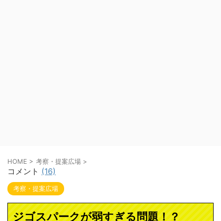
HOME
>
考察・提案広場
>
コメント
(16)
考察・提案広場
ジゴスパークが弱すぎる問題！？