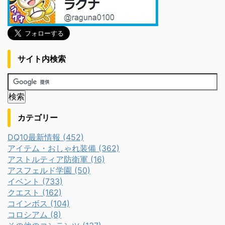
サイト内検索
カテゴリー
DQ10最新情報 (452)
アイテム・おしゃれ装備 (362)
アストルティア防衛軍 (16)
アスフェルド学園 (50)
イベント (733)
クエスト (162)
コインボス (104)
コロシアム (8)