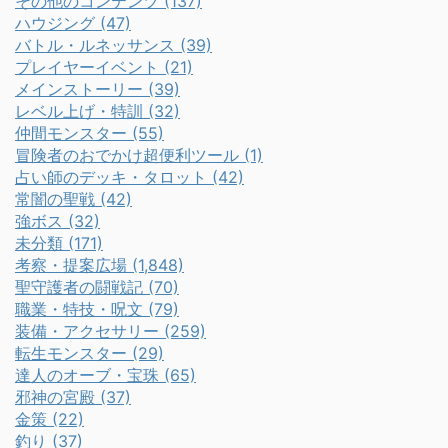
その他のコンテンツ (137)
ハウジング (47)
バトル・ルネッサンス (39)
プレイヤーイベント (21)
メインストーリー (39)
レベル上げ・特訓 (32)
仲間モンスター (55)
冒険者のおでかけ超便利ツール (1)
占い師のデッキ・タロット (42)
常闇の聖戦 (42)
強ボス (32)
未分類 (171)
考察・提案広場 (1,848)
聖守護者の闘戦記 (70)
職業・特技・呪文 (79)
装備・アクセサリー (259)
転生モンスター (29)
達人のオーブ・宝珠 (65)
邪神の宮殿 (37)
金策 (22)
釣り (37)