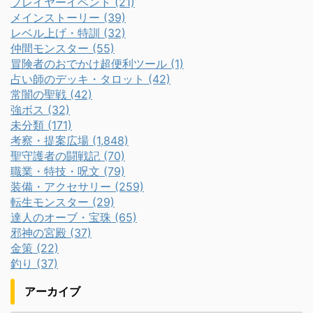
プレイヤーイベント (21)
メインストーリー (39)
レベル上げ・特訓 (32)
仲間モンスター (55)
冒険者のおでかけ超便利ツール (1)
占い師のデッキ・タロット (42)
常闇の聖戦 (42)
強ボス (32)
未分類 (171)
考察・提案広場 (1,848)
聖守護者の闘戦記 (70)
職業・特技・呪文 (79)
装備・アクセサリー (259)
転生モンスター (29)
達人のオーブ・宝珠 (65)
邪神の宮殿 (37)
金策 (22)
釣り (37)
アーカイブ