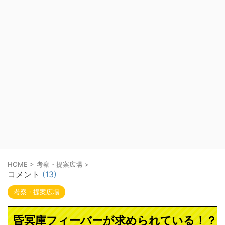
HOME
>
考察・提案広場
>
コメント
(13)
考察・提案広場
昏冥庫フィーバーが求められている！？