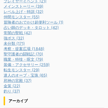
プレイヤーイベント (21)
メインストーリー (39)
レベル上げ・特訓 (32)
仲間モンスター (55)
冒険者のおでかけ超便利ツール (1)
占い師のデッキ・タロット (42)
常闇の聖戦 (42)
強ボス (32)
未分類 (171)
考察・提案広場 (1,848)
聖守護者の闘戦記 (70)
職業・特技・呪文 (79)
装備・アクセサリー (259)
転生モンスター (29)
達人のオーブ・宝珠 (65)
邪神の宮殿 (37)
金策 (22)
釣り (37)
アーカイブ