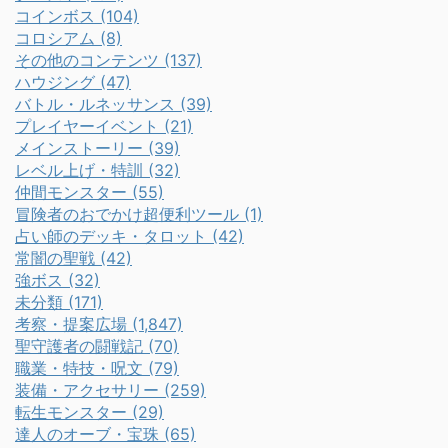
コインボス (104)
コロシアム (8)
その他のコンテンツ (137)
ハウジング (47)
バトル・ルネッサンス (39)
プレイヤーイベント (21)
メインストーリー (39)
レベル上げ・特訓 (32)
仲間モンスター (55)
冒険者のおでかけ超便利ツール (1)
占い師のデッキ・タロット (42)
常闇の聖戦 (42)
強ボス (32)
未分類 (171)
考察・提案広場 (1,847)
聖守護者の闘戦記 (70)
職業・特技・呪文 (79)
装備・アクセサリー (259)
転生モンスター (29)
達人のオーブ・宝珠 (65)