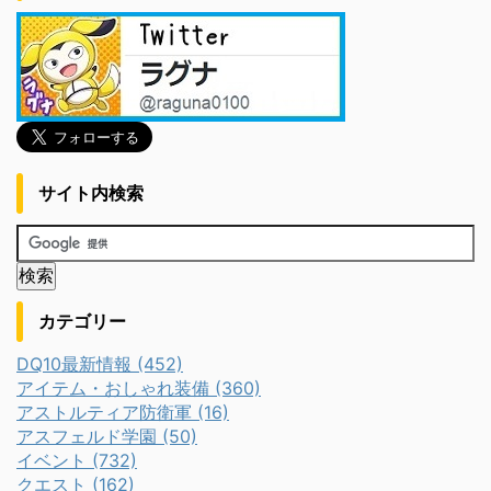
サイト内検索
カテゴリー
DQ10最新情報 (452)
アイテム・おしゃれ装備 (360)
アストルティア防衛軍 (16)
アスフェルド学園 (50)
イベント (732)
クエスト (162)