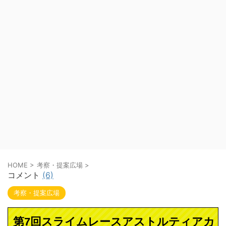
HOME
>
考察・提案広場
>
コメント
(6)
考察・提案広場
第7回スライムレースアストルティアカ