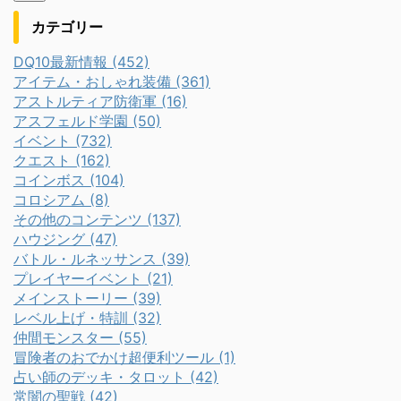
カテゴリー
DQ10最新情報 (452)
アイテム・おしゃれ装備 (361)
アストルティア防衛軍 (16)
アスフェルド学園 (50)
イベント (732)
クエスト (162)
コインボス (104)
コロシアム (8)
その他のコンテンツ (137)
ハウジング (47)
バトル・ルネッサンス (39)
プレイヤーイベント (21)
メインストーリー (39)
レベル上げ・特訓 (32)
仲間モンスター (55)
冒険者のおでかけ超便利ツール (1)
占い師のデッキ・タロット (42)
常闇の聖戦 (42)