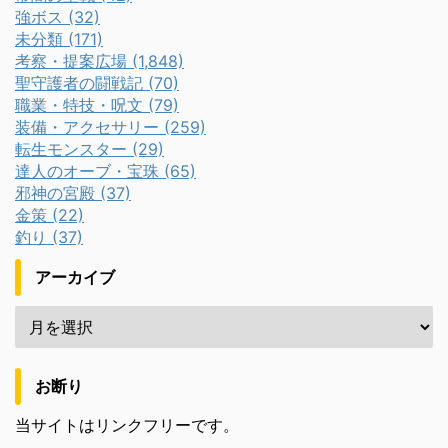
強ボス (32)
未分類 (171)
考察・提案広場 (1,848)
聖守護者の闘戦記 (70)
職業・特技・呪文 (79)
装備・アクセサリー (259)
転生モンスター (29)
達人のオーブ・宝珠 (65)
邪神の宮殿 (37)
金策 (22)
釣り (37)
アーカイブ
お断り
当サイトはリンクフリーです。