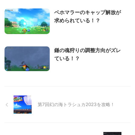
ベホマラーのキャップ解放が
求められている！？
鎌の魂狩りの調整方向がズレ
ている！？
第7回幻の海トラシュカ2023を攻略！