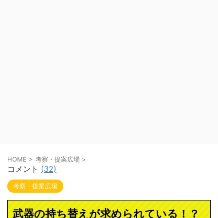
HOME
>
考察・提案広場
>
コメント
(32)
考察・提案広場
武器の持ち替えが求められている！？