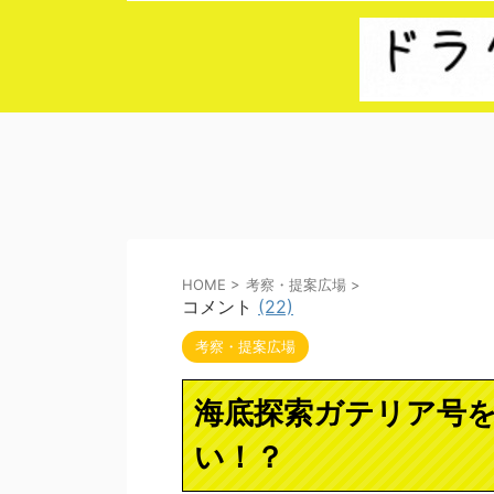
HOME
>
考察・提案広場
>
コメント
(22)
考察・提案広場
海底探索ガテリア号
い！？