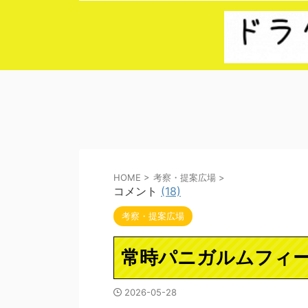
HOME
>
考察・提案広場
>
コメント
(18)
考察・提案広場
常時パニガルムフィ
2026-05-28