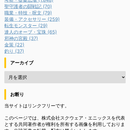
考察・提案広場 (1,848)
聖守護者の闘戦記 (70)
職業・特技・呪文 (79)
装備・アクセサリー (259)
転生モンスター (29)
達人のオーブ・宝珠 (65)
邪神の宮殿 (37)
金策 (22)
釣り (37)
アーカイブ
お断り
当サイトはリンクフリーです。
このページでは、株式会社スクウェア・エニックスを代表
とする共同著作者が権利を所有する画像を利用しておりま