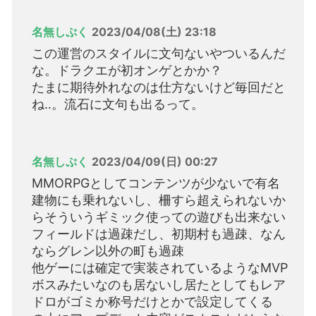
名無しぷく
2023/04/08(土) 23:18
この運営のスタイルに文句ないやついるんだ
な。ドラクエが初オンゲとかか？
たまに期待外れなのは仕方ないけど毎回だと
ね‥。流石に文句も出るって。
名無しぷく
2023/04/09(日) 00:27
MMORPGとしてコンテンツが少ないで有名
建物にも乗れないし、柵すら超えられないか
らそういうギミック使っての遊びも出来ない
フィールドは過疎だし、初期村も過疎、なん
ならグレン以外の町も過疎
他ゲーには確定で実装されているようなMVP
ボスみたいなのも居ないし居たとしてもレア
ドロがゴミか称号だけとかで設定してくる