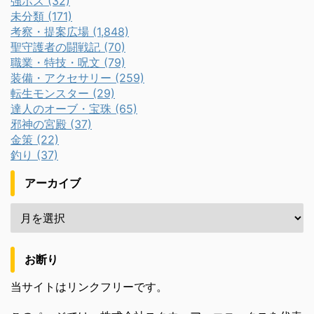
強ボス (32)
未分類 (171)
考察・提案広場 (1,848)
聖守護者の闘戦記 (70)
職業・特技・呪文 (79)
装備・アクセサリー (259)
転生モンスター (29)
達人のオーブ・宝珠 (65)
邪神の宮殿 (37)
金策 (22)
釣り (37)
アーカイブ
お断り
当サイトはリンクフリーです。