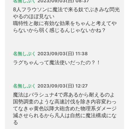
名無しぷく
2023/09/03(日) 08:37
8人フラウソンに魔法で来る奴でぶきみな閃光
やるのほぼ見ない
職特性と敵に有効な効果をちゃんと考えてや
らないから弱く感じるんじゃないかね？
名無しぷく
2023/09/03(日) 11:38
ラグちゃんって魔法使いだったの？！
名無しぷく
2023/09/03(日) 12:27
魔法はバラシュナ4で席あるから耐えるのよ
国勢調査のような高速討伐を除き内容変わっ
てなきゃ黄色以降大砲含めた物理系ダメージ
減させられるから凡人は自然に魔法構成にな
る