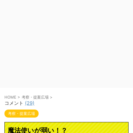
HOME
>
考察・提案広場
>
コメント
(29)
考察・提案広場
魔法使いが弱い！？