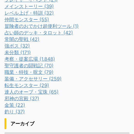
メインストーリー (39)
レベル上げ・特訓 (32)
仲間モンスター (55)
冒険者のおでかけ超便利ツール (1)
占い師のデッキ・タロット (42)
常闇の聖戦 (42)
強ボス (32)
未分類 (171)
考察・提案広場 (1,848)
聖守護者の闘戦記 (70)
職業・特技・呪文 (79)
装備・アクセサリー (259)
転生モンスター (29)
達人のオーブ・宝珠 (65)
邪神の宮殿 (37)
金策 (22)
釣り (37)
アーカイブ