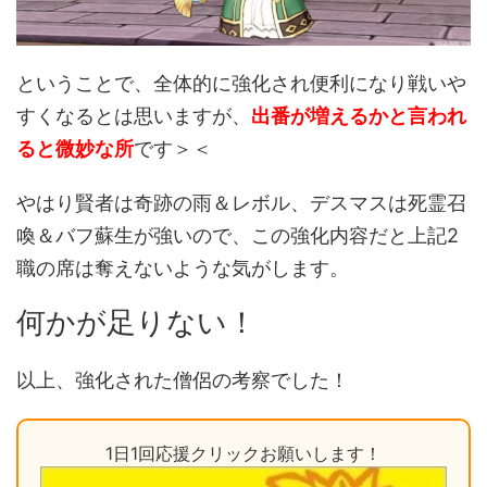
ということで、全体的に強化され便利になり戦いや
すくなるとは思いますが、
出番が増えるかと言われ
ると微妙な所
です＞＜
やはり賢者は奇跡の雨＆レボル、デスマスは死霊召
喚＆バフ蘇生が強いので、この強化内容だと上記2
職の席は奪えないような気がします。
何かが足りない！
以上、強化された僧侶の考察でした！
1日1回応援クリックお願いします！