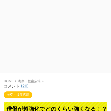
HOME
>
考察・提案広場
>
コメント
(20)
考察・提案広場
僧侶が超強化でどのくらい強くなる！？