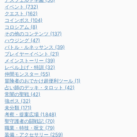
イベント (732)
クエスト (162)
コインボス (104)
コロシアム (8)
その他のコンテンツ (137)
ハウジング (47)
バトル・ルネッサンス (39)
プレイヤーイベント (21)
メインストーリー (39)
レベル上げ・特訓 (32)
仲間モンスター (55)
冒険者のおでかけ超便利ツール (1)
占い師のデッキ・タロット (42)
常闇の聖戦 (42)
強ボス (32)
未分類 (171)
考察・提案広場 (1,848)
聖守護者の闘戦記 (70)
職業・特技・呪文 (79)
装備・アクセサリー (259)