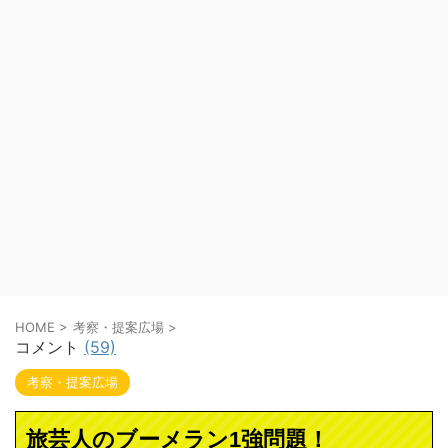
HOME
>
考察・提案広場
>
コメント
(59)
考察・提案広場
旅芸人のブーメラン1強問題！