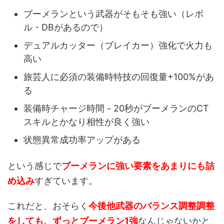
ブーメランという武器がそもそも強い（レボ
ル・DBがあるので）
デュアルカッター（ブレイカー）強化で火力も
高い
旅芸人に必須の装備時特技の回復量+100%があ
る
装備時チャージ時間－20秒がブーメランのCT
スキルとかなり相性が良く強い
状態異常成功率アップがある
という感じで
ブーメランに強い要素をあまりにも詰
め込み
すぎています。
これだと、おそらく
今後他武器のバランス調整調整
をしても、ずっとブーメラン1強
なんじゃないかと