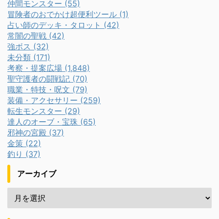
仲間モンスター (55)
冒険者のおでかけ超便利ツール (1)
占い師のデッキ・タロット (42)
常闇の聖戦 (42)
強ボス (32)
未分類 (171)
考察・提案広場 (1,848)
聖守護者の闘戦記 (70)
職業・特技・呪文 (79)
装備・アクセサリー (259)
転生モンスター (29)
達人のオーブ・宝珠 (65)
邪神の宮殿 (37)
金策 (22)
釣り (37)
アーカイブ