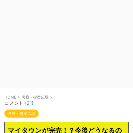
HOME
>
考察・提案広場
>
コメント
(21)
考察・提案広場
マイタウンが完売！？今後どうなるの