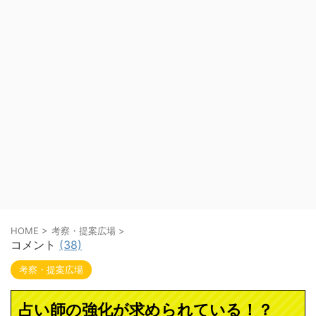
HOME
>
考察・提案広場
>
コメント
(38)
考察・提案広場
占い師の強化が求められている！？