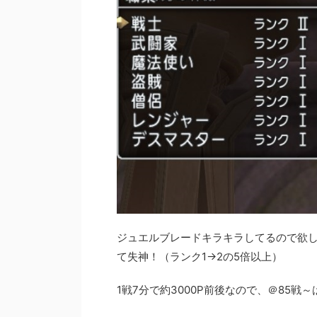
ジュエルブレードキラキラしてるので欲し
て失神！（ランク1→2の5倍以上）
1戦7分で約3000P前後なので、＠85