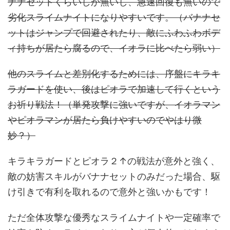
ナナセットくらいしか無いし、急速回復も無いので
劣化スライムナイトになりやすいです。（バナナセ
ットはジャンプで回避されたり、敵にふわふわボデ
ィ持ちが居たら腐るので、イオラに比べたら弱い）
他のスライムと差別化するためには、序盤にキラキ
ラガードを使い、後はピオラで加速して行くという
お祈り戦法！（単発攻撃に強いですが、イオラマン
やピオラマンが居たら負けやすいのでやはり微
妙？）
キラキラガードとピオラ２↑の戦法が意外と強く、
敵の妨害スキルがバナナセットのみだった場合、駆
け引きで有利を取れるので意外と強いかもです！
ただ全体攻撃な優秀なスライムナイトや一定確率で