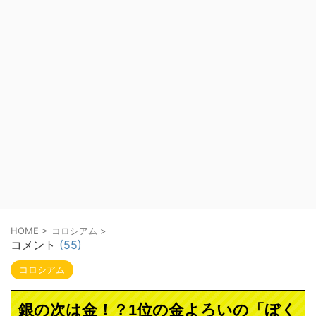
HOME
>
コロシアム
>
コメント
(55)
コロシアム
銀の次は金！？1位の金よろいの「ぼく