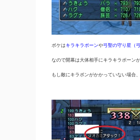
ボケは
キラキラポーン
や
弓聖の守り星（
なので開幕は大体相手にキラキラポーン
もし敵にキラポンがかかっていない場合