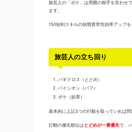
旅芸人の「ボケ」は周囲の相手を笑わせ
ます。
150短剣スキルの状態異常性効率アップ
旅芸人の立ち回り
バギクロス（とどめ）
バイシオン（バフ）
ボケ（妨害）
基本的に上記3つの行動を取っていれば問
行動の優先順位は
とどめが一番優先
で、