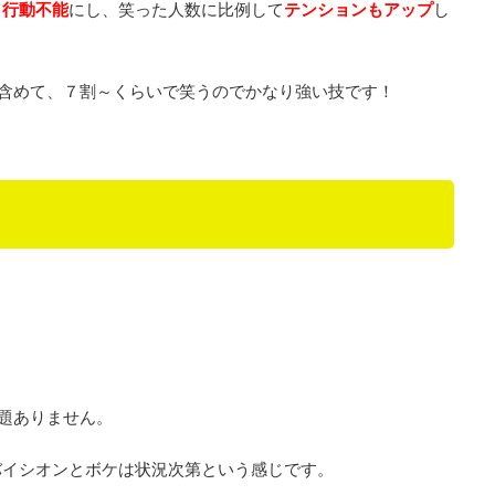
て
行動不能
にし、笑った人数に比例して
テンションもアップ
し
を含めて、７割～くらいで笑うのでかなり強い技です！
題ありません。
バイシオンとボケは状況次第という感じです。