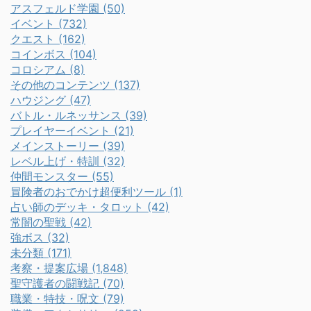
アスフェルド学園 (50)
イベント (732)
クエスト (162)
コインボス (104)
コロシアム (8)
その他のコンテンツ (137)
ハウジング (47)
バトル・ルネッサンス (39)
プレイヤーイベント (21)
メインストーリー (39)
レベル上げ・特訓 (32)
仲間モンスター (55)
冒険者のおでかけ超便利ツール (1)
占い師のデッキ・タロット (42)
常闇の聖戦 (42)
強ボス (32)
未分類 (171)
考察・提案広場 (1,848)
聖守護者の闘戦記 (70)
職業・特技・呪文 (79)