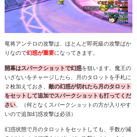
竜将アンテロの攻撃は、ほとんど即死級の攻撃ばか
りなので
幻惑が重要
になってきます。
開幕はスパークショットで幻惑
を狙います。魔王の
いざないをチャージしたら、月のタロットを手札に
２枚加えておき、
敵の幻惑が切れたら月のタロット
をセットして追加でスパークショットも打ってくだ
さい
。（何となくスパークショットの方が入りやす
いので追加幻惑攻撃は必須）
幻惑状態で月のタロットをセットしても、手数が減