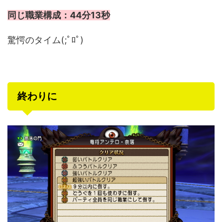
同じ職業構成：44分13秒
驚愕のタイム(;ﾟﾛﾟ)
終わりに