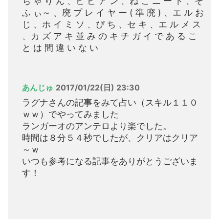
ち ゃ り ん 、ビ ビ ア ン 、ね こ ニ ー ト 、そ
ふ ぃ～ 、廃 プ レ イ ヤ ー ( 準 廃 ) 、エ ル お
じ 、ホ イ ミ ソ 、ぴ ち 、セ キ 、エ ル メ ス
、カ ズ ア キ 並 み の キ チ ガ イ で あ る こ
と は 間 違 い な い
あんじゅ
2017/01/22(日) 23:30
ラグナさんの記事をみて占い（スキル１１０
ｗｗ）でやってみました
ランガーオのアンテロより楽でした。
時間は８分５４秒でしたが、クリアはクリア
～ｗ
いつも参考になる記事をありがとうございま
す！