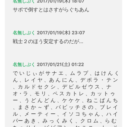
名無しぷく
2017/01/19(木) 18:07
サポで倒すとはさすがらぐちあん
名無しぷく
2017/01/19(木) 23:07
戦士２のほう安定するのだが…
名無しぷく
2017/01/21(土) 01:22
で い じ ぃ が サ ナ エ 、ム ラ プ 、は け ん く
ん 、レ イ ヤ 、あ ん に ん 、デ ボ ラ ・ テ ン
、カ ル ド セ ク シ 、デ ビ ル ゼ ウ ス 、ナ
オ・ラ 、モ リ 、ペ ス カ ト レ 、カ ッ ト ゥ
ー 、う ど ん ど ん 、ケ ケ ケ 、ね こ ぱ ん ち
、ま さ か ～ ず 、バ ビ ッ チ さ の 、ブ レ イ
ル 、メ ー テ ィ ー 、イ ソ コ ち ゃ ん 、ハ イ
パー あ き 、み っ く み く 、ク ロ ム 、ら む