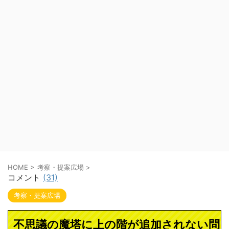
HOME
>
考察・提案広場
>
コメント
(31)
考察・提案広場
不思議の魔塔に上の階が追加されない問