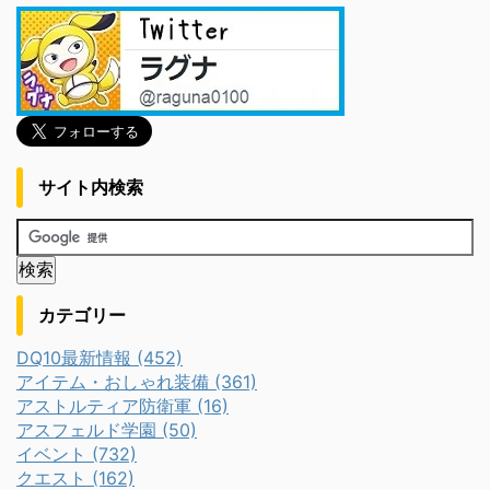
サイト内検索
カテゴリー
DQ10最新情報 (452)
アイテム・おしゃれ装備 (361)
アストルティア防衛軍 (16)
アスフェルド学園 (50)
イベント (732)
クエスト (162)