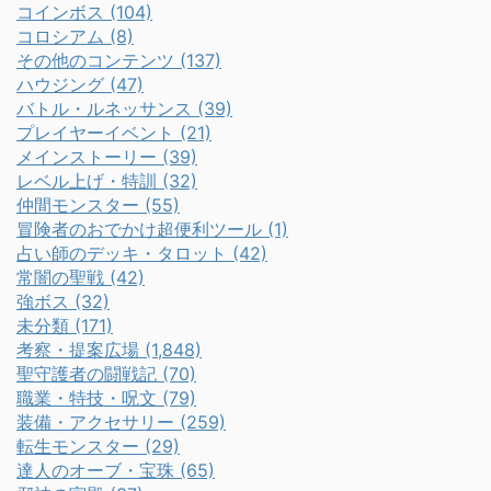
コインボス (104)
コロシアム (8)
その他のコンテンツ (137)
ハウジング (47)
バトル・ルネッサンス (39)
プレイヤーイベント (21)
メインストーリー (39)
レベル上げ・特訓 (32)
仲間モンスター (55)
冒険者のおでかけ超便利ツール (1)
占い師のデッキ・タロット (42)
常闇の聖戦 (42)
強ボス (32)
未分類 (171)
考察・提案広場 (1,848)
聖守護者の闘戦記 (70)
職業・特技・呪文 (79)
装備・アクセサリー (259)
転生モンスター (29)
達人のオーブ・宝珠 (65)