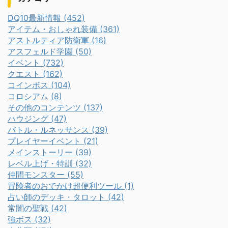
DQ10最新情報 (452)
アイテム・おしゃれ装備 (361)
アストルティア防衛軍 (16)
アスフェルド学園 (50)
イベント (732)
クエスト (162)
コインボス (104)
コロシアム (8)
その他のコンテンツ (137)
ハウジング (47)
バトル・ルネッサンス (39)
プレイヤーイベント (21)
メインストーリー (39)
レベル上げ・特訓 (32)
仲間モンスター (55)
冒険者のおでかけ超便利ツール (1)
占い師のデッキ・タロット (42)
常闇の聖戦 (42)
強ボス (32)