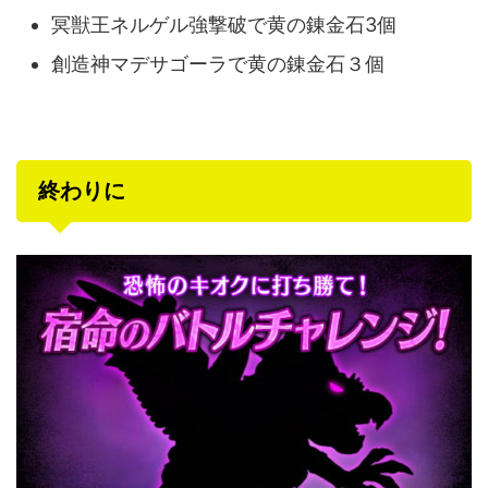
冥獣王ネルゲル強撃破で黄の錬金石3個
創造神マデサゴーラで黄の錬金石３個
終わりに