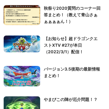
秋祭り2020質問のコーナー回
答まとめ！（教えて青山さぁ
ぁぁぁぁん！）
【お知らせ】超ドラゴンクエ
ストXTV #27が本日
（2022/3/1）配信！
バージョン3.5後期の最新情報
まとめ！
やまびこの陣が厄介問題！？