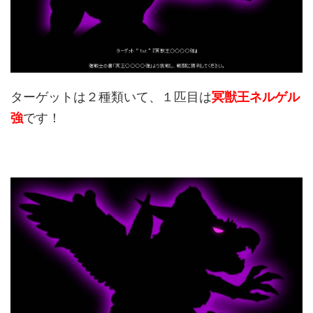
ターゲットは２種類いて、１匹目は
冥獣王ネルゲル
強
です！