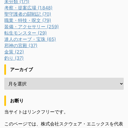
未分類 (171)
考察・提案広場 (1,848)
聖守護者の闘戦記 (70)
職業・特技・呪文 (79)
装備・アクセサリー (259)
転生モンスター (29)
達人のオーブ・宝珠 (65)
邪神の宮殿 (37)
金策 (22)
釣り (37)
アーカイブ
お断り
当サイトはリンクフリーです。
このページでは、株式会社スクウェア・エニックスを代表