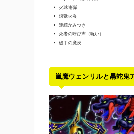
火球連弾
煉獄火炎
連続かみつき
死者の呼び声（呪い）
破甲の魔炎
嵐魔ウェンリルと黒蛇鬼