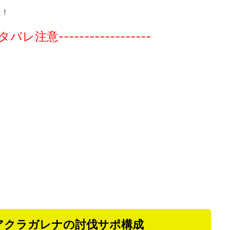
た！
タバレ注意------------------
アクラガレナの討伐サポ構成