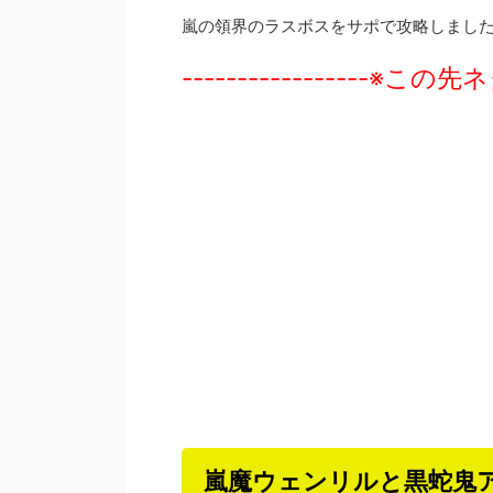
嵐の領界のラスボスをサポで攻略しまし
-----------------※この先ネ
嵐魔ウェンリルと黒蛇鬼