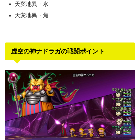
天変地異・氷
天変地異・焦
虚空の神ナドラガの戦闘ポイント