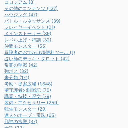
コロシアム (8)
その他のコンテンツ (137)
ハウジング (47)
バトル・ルネッサンス (39)
プレイヤーイベント (21)
メインストーリー (39)
レベル上げ・特訓 (32)
仲間モンスター (55)
冒険者のおでかけ超便利ツール (1)
占い師のデッキ・タロット (42)
常闇の聖戦 (42)
強ボス (32)
未分類 (171)
考察・提案広場 (1,848)
聖守護者の闘戦記 (70)
職業・特技・呪文 (79)
装備・アクセサリー (259)
転生モンスター (29)
達人のオーブ・宝珠 (65)
邪神の宮殿 (37)
金策 (22)