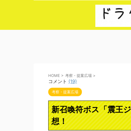
HOME
>
考察・提案広場
>
コメント
(19)
考察・提案広場
新召喚符ボス「震王
想！