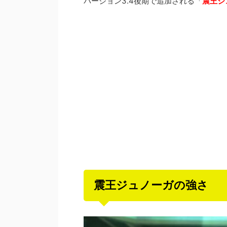
バージョン3.4後期で追加される「
震王ジ
震王ジュノーガの強さ