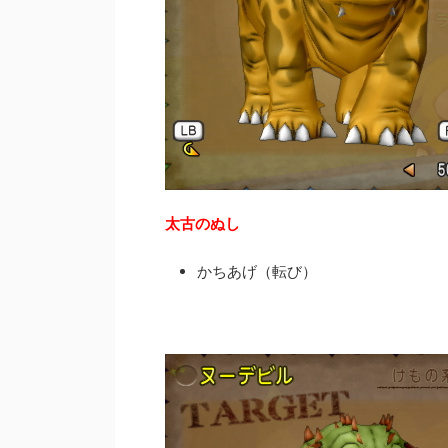
太古のぬし
かちあげ（転び）