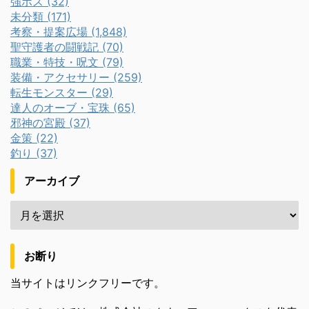
強ボス (32)
未分類 (171)
考察・提案広場 (1,848)
聖守護者の闘戦記 (70)
職業・特技・呪文 (79)
装備・アクセサリー (259)
転生モンスター (29)
達人のオーブ・宝珠 (65)
邪神の宮殿 (37)
金策 (22)
釣り (37)
アーカイブ
お断り
当サイトはリンクフリーです。