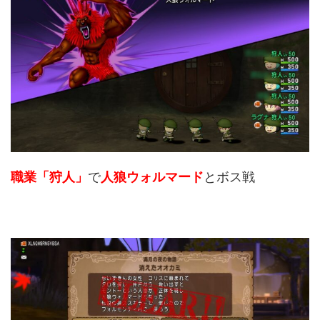
職業「狩人」
で
人狼ウォルマード
とボス戦