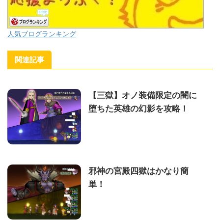
人気ブログランキング
関連記事
【三獄】オノ装備限定の闇に
堕ちた英雄の幻影を攻略！
邪神の宮殿四獄はかなり簡
単！