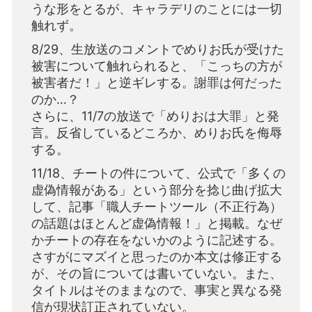
うな形をとるが、キャラデリのことには一切
触れず。
8/29、生放送のコメントでめりお氏が受けた
被害について触れられると、「こっちの方が
被害者だ！」と逆ギレする。謝罪は何だった
のか…？
さらに、11/7の放送で「めりおは大罪」と発
言。反省しているどころか、めりお氏を侮辱
する。
11/18、チートの件について、公式で「多くの
虚偽情報がある」という部分を捻じ曲げ拡大
して、記事「職人チートツール（不正行為）
の話題はほとんど虚偽情報！」と掲載。なぜ
かチートの存在をないかのように記述する。
さすがにマズイと思ったのか本文は修正する
が、その旨については書いていない。また、
タイトルはそのままなので、事実と異なる発
信が現状訂正されていない。