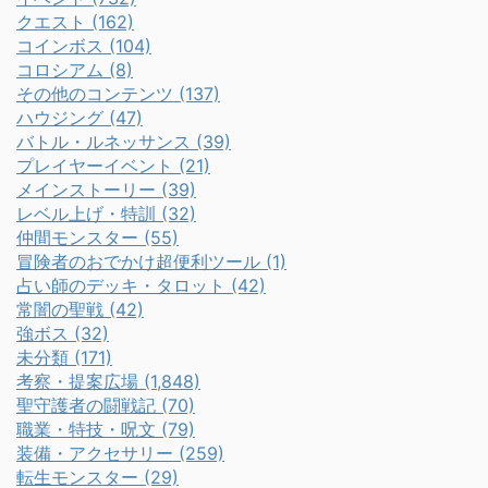
クエスト (162)
コインボス (104)
コロシアム (8)
その他のコンテンツ (137)
ハウジング (47)
バトル・ルネッサンス (39)
プレイヤーイベント (21)
メインストーリー (39)
レベル上げ・特訓 (32)
仲間モンスター (55)
冒険者のおでかけ超便利ツール (1)
占い師のデッキ・タロット (42)
常闇の聖戦 (42)
強ボス (32)
未分類 (171)
考察・提案広場 (1,848)
聖守護者の闘戦記 (70)
職業・特技・呪文 (79)
装備・アクセサリー (259)
転生モンスター (29)