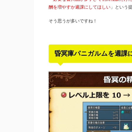
酬を増やすか週課にしてほしい
」という
そう思うが多いですね！
昏冥庫パニガルムを週課