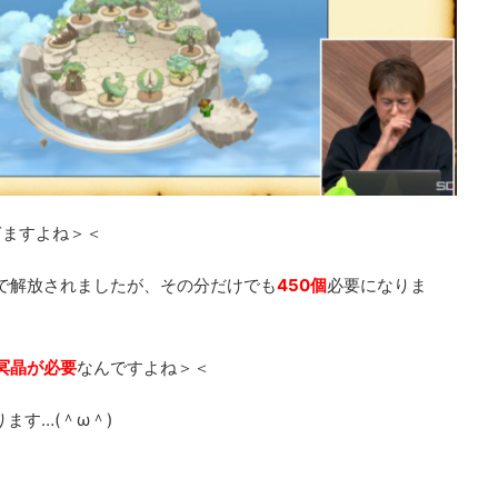
ぎますよね＞＜
3まで解放されましたが、その分だけでも
450個
必要になりま
冥晶が必要
なんですよね＞＜
ます…(＾ω＾)