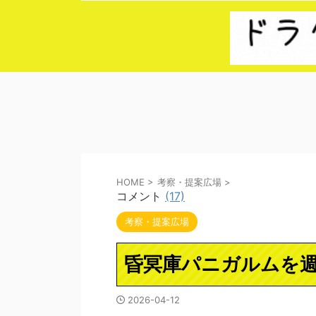
HOME
>
考察・提案広場
>
コメント
(17)
考察・提案広場
昏冥庫パニガルムを
2026-04-12