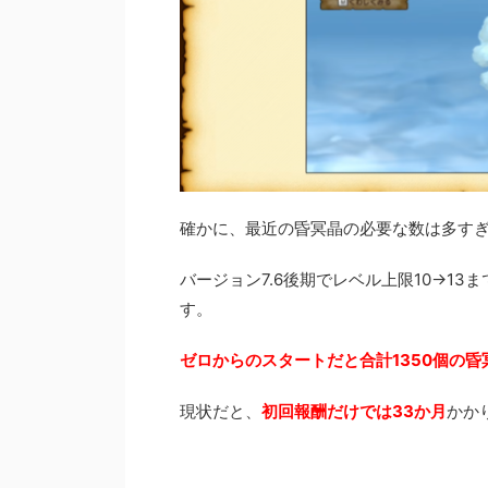
確かに、最近の昏冥晶の必要な数は多す
バージョン7.6後期でレベル上限10→1
す。
ゼロからのスタートだと合計1350個の昏
現状だと、
初回報酬だけでは33か月
かかり