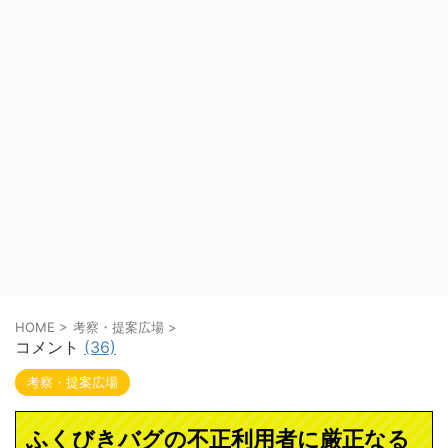
HOME
>
考察・提案広場
>
コメント
(36)
考察・提案広場
ふくびきバグの不正利用者に厳正なる