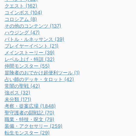
クエスト (162)
コインボス (104)
コロシアム (8)
その他のコンテンツ (137)
ハウジング (47)
バトル・ルネッサンス (39)
プレイヤーイベント (21)
メインストーリー (39)
レベル上げ・特訓 (32)
仲間モンスター (55)
冒険者のおでかけ超便利ツール (1)
占い師のデッキ・タロット (42)
常闇の聖戦 (42)
強ボス (32)
未分類 (171)
考察・提案広場 (1,848)
聖守護者の闘戦記 (70)
職業・特技・呪文 (79)
装備・アクセサリー (259)
転生モンスター (29)