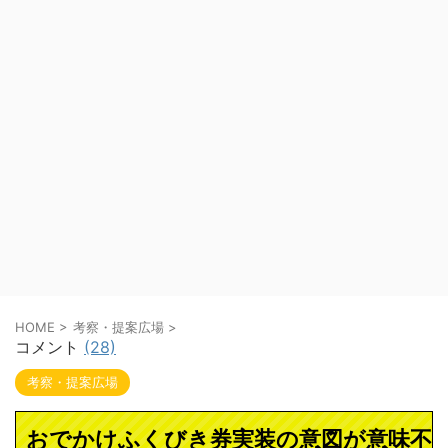
HOME
>
考察・提案広場
>
コメント
(28)
考察・提案広場
おでかけふくびき券実装の意図が意味不