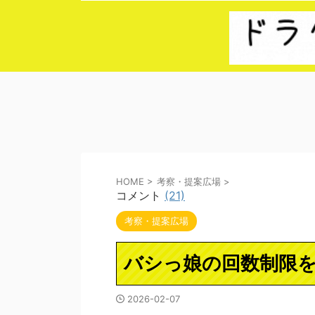
HOME
>
考察・提案広場
>
コメント
(21)
考察・提案広場
バシっ娘の回数制限
2026-02-07