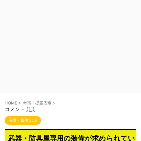
HOME
>
考察・提案広場
>
コメント
(11)
考察・提案広場
武器・防具屋専用の装備が求められてい