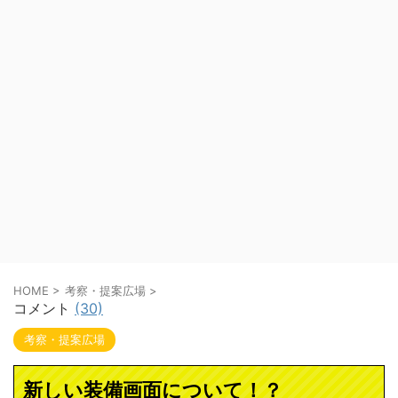
HOME
>
考察・提案広場
>
コメント
(30)
考察・提案広場
新しい装備画面について！？