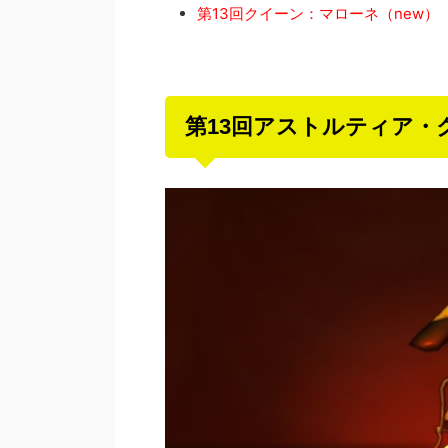
第13回クイーン：マローネ（new）
第13回アストルティア・