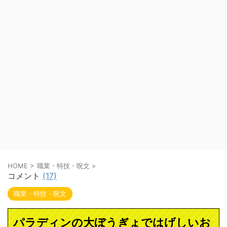
HOME
>
職業・特技・呪文
>
コメント
(17)
職業・特技・呪文
パラディンの大ぼうぎょではげしいお