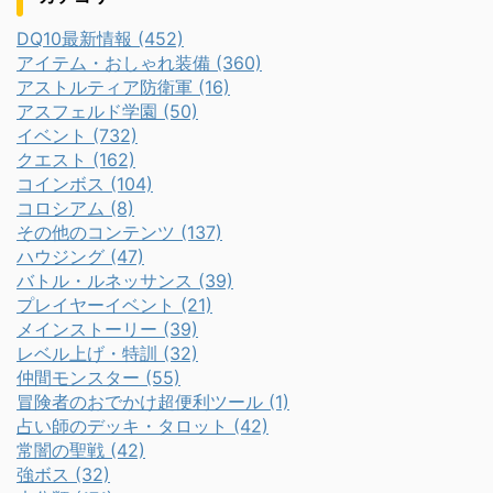
DQ10最新情報 (452)
アイテム・おしゃれ装備 (360)
アストルティア防衛軍 (16)
アスフェルド学園 (50)
イベント (732)
クエスト (162)
コインボス (104)
コロシアム (8)
その他のコンテンツ (137)
ハウジング (47)
バトル・ルネッサンス (39)
プレイヤーイベント (21)
メインストーリー (39)
レベル上げ・特訓 (32)
仲間モンスター (55)
冒険者のおでかけ超便利ツール (1)
占い師のデッキ・タロット (42)
常闇の聖戦 (42)
強ボス (32)