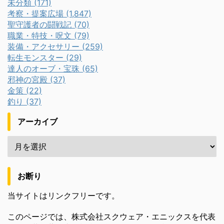
未分類 (171)
考察・提案広場 (1,847)
聖守護者の闘戦記 (70)
職業・特技・呪文 (79)
装備・アクセサリー (259)
転生モンスター (29)
達人のオーブ・宝珠 (65)
邪神の宮殿 (37)
金策 (22)
釣り (37)
アーカイブ
お断り
当サイトはリンクフリーです。
このページでは、株式会社スクウェア・エニックスを代表