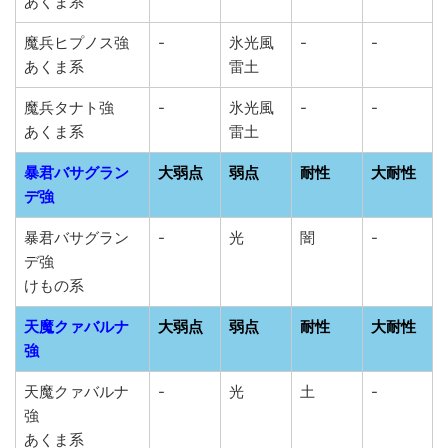
あくま系
魔兵ヒプノス強
-
氷光風
-
-
あくま系
雷土
魔兵タナト強
-
氷光風
-
-
あくま系
雷土
暴君バサグラン
大弱点
弱点
耐性
大耐性
デ強
暴君バサグラン
-
光
闇
-
デ強
けもの系
天魔クァバルナ
大弱点
弱点
耐性
大耐性
強
天魔クァバルナ
-
光
土
-
強
あくま系