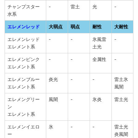
チャンプスター
-
雷土
光
-
水系
エレメンレッド
大弱点
弱点
耐性
大耐性
エレメンレッド
-
-
氷風雷
-
エレメント系
土光
エレメンピンク
-
-
全属性
-
エレメント系
エレメンブルー
炎光
-
-
雷土氷
エレメント系
風闇
エレメングリー
風闇
-
氷炎
雷土光
ン
エレメント系
エレメンイエロ
氷
-
-
雷土光
ー
炎風闇