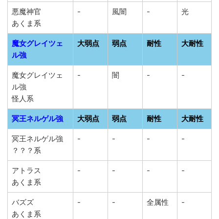
悪魔神官
-
風闇
-
光
あくま系
魔女グレイツェ
大弱点
弱点
耐性
大耐性
ル強
魔女グレイツェ
-
闇
-
-
ル強
怪人系
冥王ネルゲル強
大弱点
弱点
耐性
大耐性
冥王ネルゲル強
-
-
-
-
？？？系
アトラス
-
-
-
-
あくま系
バズズ
-
-
全属性
-
あくま系