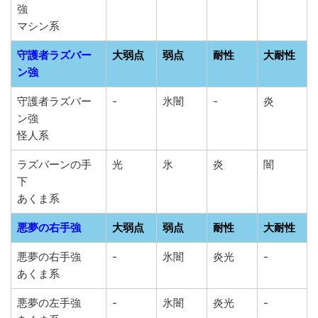
強
マシン系
守護者ラズバー
大弱点
弱点
耐性
大耐性
ン強
守護者ラズバー
-
氷闇
-
炎
ン強
怪人系
ラズバーンの手
光
氷
炎
闇
下
あくま系
悪夢の右手強
大弱点
弱点
耐性
大耐性
悪夢の右手強
-
氷闇
炎光
-
あくま系
悪夢の左手強
-
氷闇
炎光
-