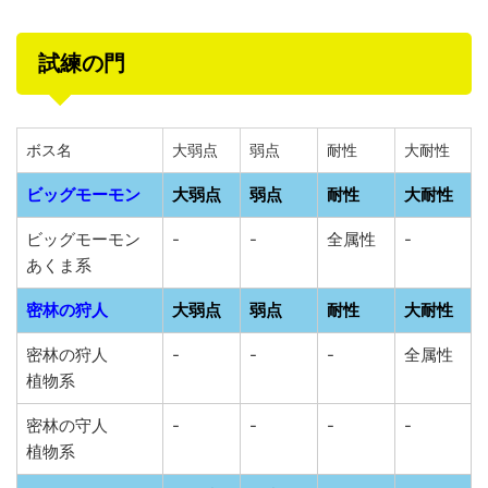
試練の門
ボス名
大弱点
弱点
耐性
大耐性
ビッグモーモン
大弱点
弱点
耐性
大耐性
ビッグモーモン
-
-
全属性
-
あくま系
密林の狩人
大弱点
弱点
耐性
大耐性
密林の狩人
-
-
-
全属性
植物系
密林の守人
-
-
-
-
植物系