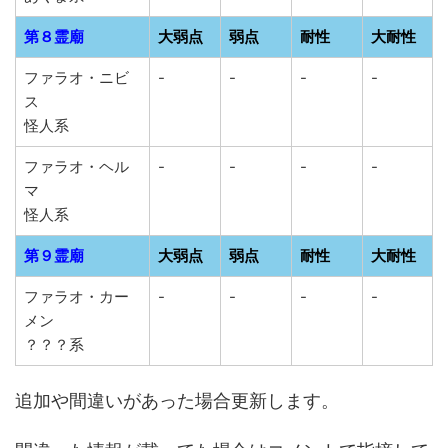
第８霊廟
大弱点
弱点
耐性
大耐性
ファラオ・ニビ
-
-
-
-
ス
怪人系
ファラオ・ヘル
-
-
-
-
マ
怪人系
第９霊廟
大弱点
弱点
耐性
大耐性
ファラオ・カー
-
-
-
-
メン
？？？系
追加や間違いがあった場合更新します。