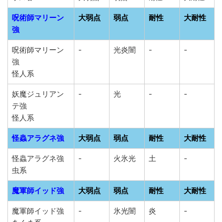
呪術師マリーン
大弱点
弱点
耐性
大耐性
強
呪術師マリーン
-
光炎闇
-
-
強
怪人系
妖魔ジュリアン
-
光
-
-
テ強
怪人系
怪蟲アラグネ強
大弱点
弱点
耐性
大耐性
怪蟲アラグネ強
-
火氷光
土
-
虫系
魔軍師イッド強
大弱点
弱点
耐性
大耐性
魔軍師イッド強
-
氷光闇
炎
-