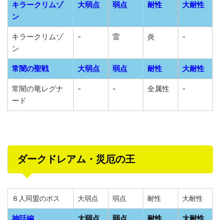
キラークリムゾ
大弱点
弱点
耐性
大耐性
ン
キラークリムゾ
-
雷
炎
-
ン
常闇の聖戦
大弱点
弱点
耐性
大耐性
常闇の竜レグナ
-
-
全属性
-
ード
ダークドレアム・災厄の王
８人同盟のボス
大弱点
弱点
耐性
大耐性
神話編
大弱点
弱点
耐性
大耐性