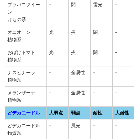
ブラバニクイー
-
闇
雷光
-
ン
けもの系
オニオーン
光
炎
闇
-
植物系
おばけトマト
光
炎
闇
-
植物系
ナスビナーラ
-
全属性
-
-
植物系
メランザーナ
-
全属性
-
-
植物系
どデカニードル
大弱点
弱点
耐性
大耐性
どデカニードル
-
風光
-
-
物質系