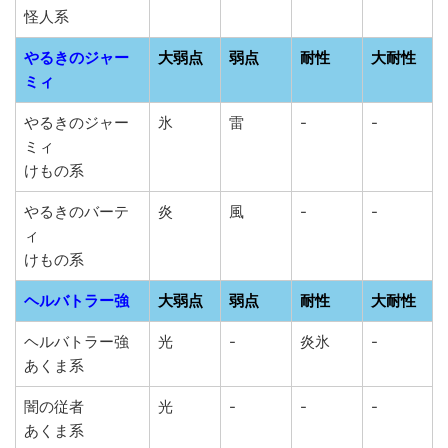
怪人系
やるきのジャー
大弱点
弱点
耐性
大耐性
ミィ
やるきのジャー
氷
雷
-
-
ミィ
けもの系
やるきのバーテ
炎
風
-
-
ィ
けもの系
ヘルバトラー強
大弱点
弱点
耐性
大耐性
ヘルバトラー強
光
-
炎氷
-
あくま系
闇の従者
光
-
-
-
あくま系