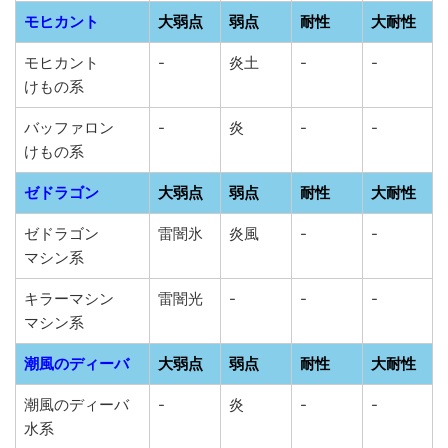
モヒカント
大弱点
弱点
耐性
大耐性
モヒカント
-
炎土
-
-
けもの系
バッファロン
-
炎
-
-
けもの系
ゼドラゴン
大弱点
弱点
耐性
大耐性
ゼドラゴン
雷闇氷
炎風
-
-
マシン系
キラーマシン
雷闇光
-
-
-
マシン系
潮風のディーバ
大弱点
弱点
耐性
大耐性
潮風のディーバ
-
炎
-
-
水系