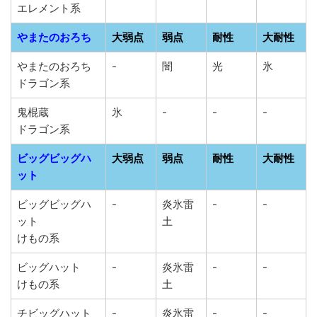
エレメント系
やまたのおろち
大弱点
弱点
耐性
大耐性
やまたのおろち
-
闇
光
氷
ドラゴン系
鬼棍蔵
氷
-
-
-
ドラゴン系
ビッグビッグハ
大弱点
弱点
耐性
大耐性
ット
ビッグビッグハ
-
炎氷雷
-
-
ット
土
けもの系
ビッグハット
-
炎氷雷
-
-
けもの系
土
チビッグハット
-
炎氷雷
-
-