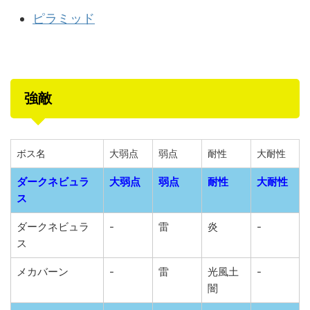
ピラミッド
強敵
ボス名
大弱点
弱点
耐性
大耐性
ダークネビュラ
大弱点
弱点
耐性
大耐性
ス
ダークネビュラ
-
雷
炎
-
ス
メカバーン
-
雷
光風土
-
闇