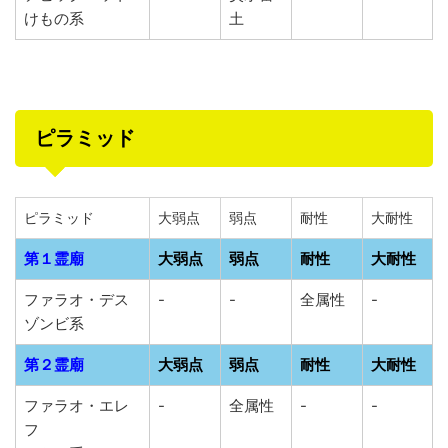
けもの系
土
ピラミッド
ピラミッド
大弱点
弱点
耐性
大耐性
第１霊廟
大弱点
弱点
耐性
大耐性
ファラオ・デス
-
-
全属性
-
ゾンビ系
第２霊廟
大弱点
弱点
耐性
大耐性
ファラオ・エレ
-
全属性
-
-
フ