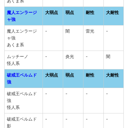
あくま系
魔人エンラージ
大弱点
弱点
耐性
大耐性
ャ強
魔人エンラージ
-
闇
雷光
-
ャ強
あくま系
ムッチーノ
-
炎光
-
闇
怪人系
破戒王ベルムド
大弱点
弱点
耐性
大耐性
強
破戒王ベルムド
-
-
-
-
強
怪人系
破戒王ベルムド
-
-
-
-
影