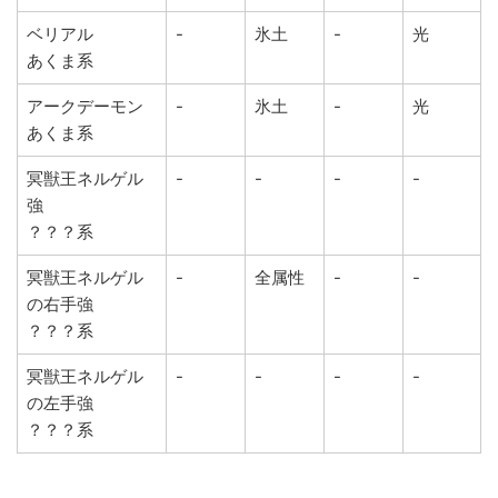
ベリアル
-
氷土
-
光
あくま系
アークデーモン
-
氷土
-
光
あくま系
冥獣王ネルゲル
-
-
-
-
強
？？？系
冥獣王ネルゲル
-
全属性
-
-
の右手強
？？？系
冥獣王ネルゲル
-
-
-
-
の左手強
？？？系