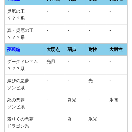
災厄の王
-
-
-
-
？？？系
真・災厄の王
-
-
-
-
？？？系
夢現編
大弱点
弱点
耐性
大耐性
ダークドレアム
光風
-
-
-
？？？系
滅びの悪夢
-
-
光
-
ゾンビ系
死の悪夢
-
炎光
-
氷闇
ゾンビ系
殺りくの悪夢
-
炎
氷光
-
ドラゴン系