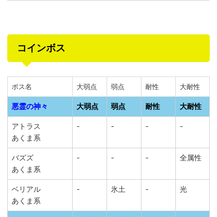
コインボス
ボス名
大弱点
弱点
耐性
大耐性
悪霊の神々
大弱点
弱点
耐性
大耐性
アトラス
-
-
-
-
あくま系
バズズ
-
-
-
全属性
あくま系
ベリアル
-
氷土
-
光
あくま系