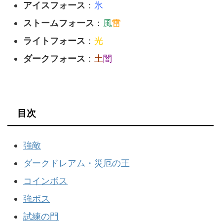
アイスフォース
：
氷
ストームフォース
：
風
雷
ライトフォース
：
光
ダークフォース
：
土
闇
目次
強敵
ダークドレアム・災厄の王
コインボス
強ボス
試練の門