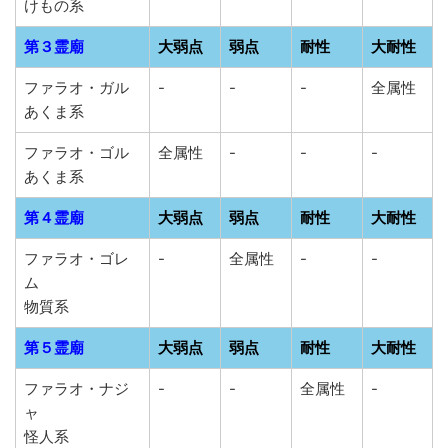
けもの系
第３霊廟
大弱点
弱点
耐性
大耐性
ファラオ・ガル
-
-
-
全属性
あくま系
ファラオ・ゴル
全属性
-
-
-
あくま系
第４霊廟
大弱点
弱点
耐性
大耐性
ファラオ・ゴレ
-
全属性
-
-
ム
物質系
第５霊廟
大弱点
弱点
耐性
大耐性
ファラオ・ナジ
-
-
全属性
-
ャ
怪人系