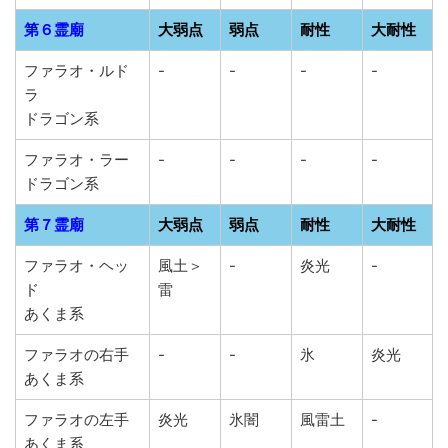
第６霊廟
大弱点
弱点
耐性
大耐性
ファラオ・ルド
-
-
-
-
ラ
ドラゴン系
ファラオ・ラー
-
-
-
-
ドラゴン系
第７霊廟
大弱点
弱点
耐性
大耐性
ファラオ・ヘッ
風土＞
-
炎光
-
ド
雷
あくま系
ファラオの右手
-
-
氷
炎光
あくま系
ファラオの左手
炎光
氷闇
風雷土
-
あくま系