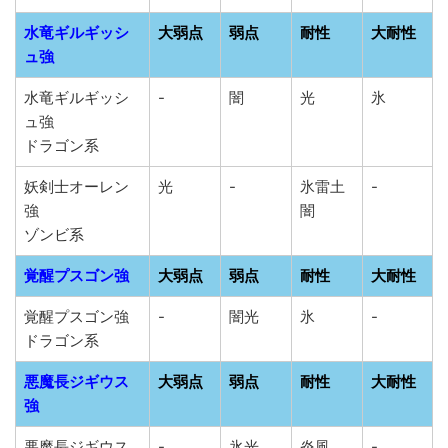
水竜ギルギッシ
大弱点
弱点
耐性
大耐性
ュ強
水竜ギルギッシ
-
闇
光
氷
ュ強
ドラゴン系
妖剣士オーレン
光
-
氷雷土
-
強
闇
ゾンビ系
覚醒プスゴン強
大弱点
弱点
耐性
大耐性
覚醒プスゴン強
-
闇光
氷
-
ドラゴン系
悪魔長ジギウス
大弱点
弱点
耐性
大耐性
強
悪魔長ジギウス
-
氷光
炎風
-