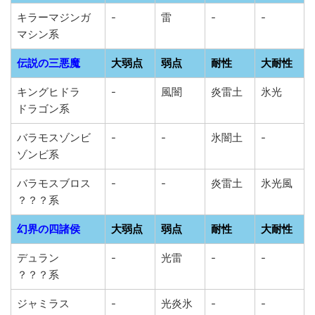
キラーマジンガ
-
雷
-
-
マシン系
伝説の三悪魔
大弱点
弱点
耐性
大耐性
キングヒドラ
-
風闇
炎雷土
氷光
ドラゴン系
バラモスゾンビ
-
-
氷闇土
-
ゾンビ系
バラモスブロス
-
-
炎雷土
氷光風
？？？系
幻界の四諸侯
大弱点
弱点
耐性
大耐性
デュラン
-
光雷
-
-
？？？系
ジャミラス
-
光炎氷
-
-