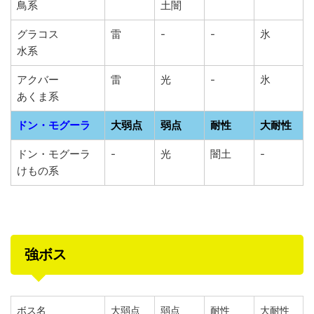
鳥系
土闇
グラコス
雷
-
-
氷
水系
アクバー
雷
光
-
氷
あくま系
ドン・モグーラ
大弱点
弱点
耐性
大耐性
ドン・モグーラ
-
光
闇土
-
けもの系
強ボス
ボス名
大弱点
弱点
耐性
大耐性