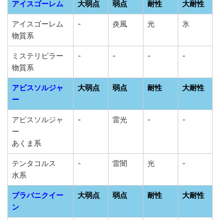
アイスゴーレム
大弱点
弱点
耐性
大耐性
アイスゴーレム
-
炎風
光
氷
物質系
ミステリピラー
-
-
-
-
物質系
アビスソルジャ
大弱点
弱点
耐性
大耐性
ー
アビスソルジャ
-
雷光
-
-
ー
あくま系
テンタコルス
-
雷闇
光
-
水系
ブラバニクイー
大弱点
弱点
耐性
大耐性
ン