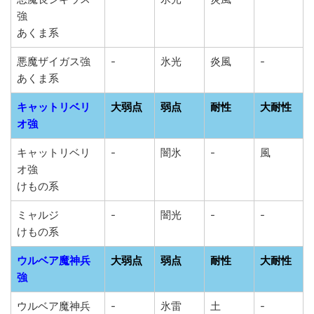
強
あくま系
悪魔ザイガス強
-
氷光
炎風
-
あくま系
キャットリベリ
大弱点
弱点
耐性
大耐性
オ強
キャットリベリ
-
闇氷
-
風
オ強
けもの系
ミャルジ
-
闇光
-
-
けもの系
ウルベア魔神兵
大弱点
弱点
耐性
大耐性
強
ウルベア魔神兵
-
氷雷
土
-