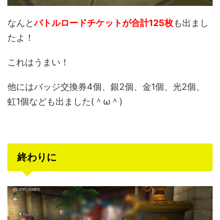
なんと
バトルロードチケットが合計125枚
も出まし
たよ！
これはうまい！
他にはバッジ交換券4個、銀2個、金1個、光2個、
虹1個なども出ました(＾ω＾)
終わりに