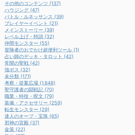
その他のコンテンツ (137)
ハウジング (47)
バトル・ルネッサンス (39)
プレイヤーイベント (21)
メインストーリー (39)
レベル上げ・特訓 (32)
仲間モンスター (55)
冒険者のおでかけ超便利ツール (1)
占い師のデッキ・タロット (42)
常闇の聖戦 (42)
強ボス (32)
未分類 (171)
考察・提案広場 (1,848)
聖守護者の闘戦記 (70)
職業・特技・呪文 (79)
装備・アクセサリー (259)
転生モンスター (29)
達人のオーブ・宝珠 (65)
邪神の宮殿 (37)
金策 (22)