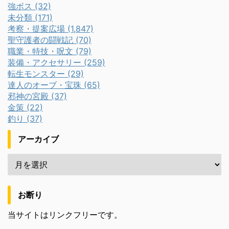
強ボス (32)
未分類 (171)
考察・提案広場 (1,847)
聖守護者の闘戦記 (70)
職業・特技・呪文 (79)
装備・アクセサリー (259)
転生モンスター (29)
達人のオーブ・宝珠 (65)
邪神の宮殿 (37)
金策 (22)
釣り (37)
アーカイブ
お断り
当サイトはリンクフリーです。