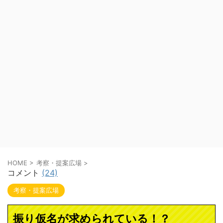
HOME
>
考察・提案広場
>
コメント
(24)
考察・提案広場
振り仮名が求められている！？