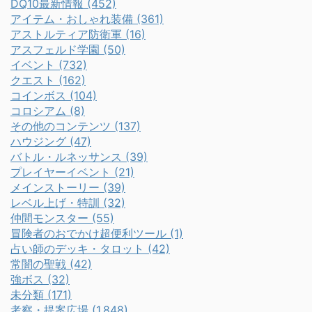
DQ10最新情報 (452)
アイテム・おしゃれ装備 (361)
アストルティア防衛軍 (16)
アスフェルド学園 (50)
イベント (732)
クエスト (162)
コインボス (104)
コロシアム (8)
その他のコンテンツ (137)
ハウジング (47)
バトル・ルネッサンス (39)
プレイヤーイベント (21)
メインストーリー (39)
レベル上げ・特訓 (32)
仲間モンスター (55)
冒険者のおでかけ超便利ツール (1)
占い師のデッキ・タロット (42)
常闇の聖戦 (42)
強ボス (32)
未分類 (171)
考察・提案広場 (1,848)