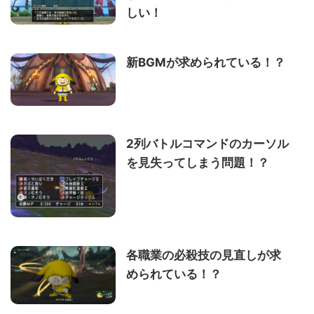
しい！
新BGMが求められている！？
2列バトルコマンドのカーソル
を見失ってしまう問題！？
各職業の必殺技の見直しが求
められている！？