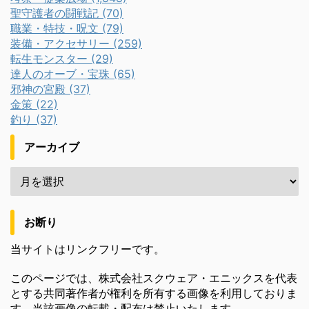
聖守護者の闘戦記 (70)
職業・特技・呪文 (79)
装備・アクセサリー (259)
転生モンスター (29)
達人のオーブ・宝珠 (65)
邪神の宮殿 (37)
金策 (22)
釣り (37)
アーカイブ
お断り
当サイトはリンクフリーです。
このページでは、株式会社スクウェア・エニックスを代表
とする共同著作者が権利を所有する画像を利用しておりま
す。当該画像の転載・配布は禁止いたします。