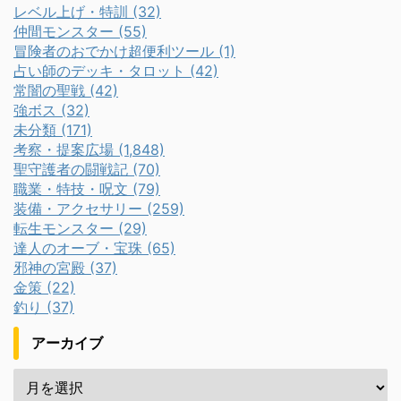
レベル上げ・特訓 (32)
仲間モンスター (55)
冒険者のおでかけ超便利ツール (1)
占い師のデッキ・タロット (42)
常闇の聖戦 (42)
強ボス (32)
未分類 (171)
考察・提案広場 (1,848)
聖守護者の闘戦記 (70)
職業・特技・呪文 (79)
装備・アクセサリー (259)
転生モンスター (29)
達人のオーブ・宝珠 (65)
邪神の宮殿 (37)
金策 (22)
釣り (37)
アーカイブ